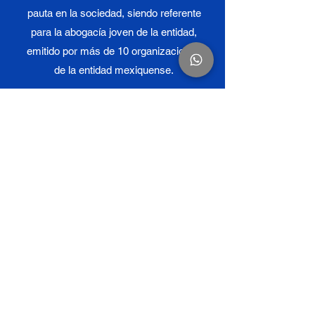
pauta en la sociedad, siendo referente
para la abogacía joven de la entidad,
emitido por más de 10 organizaciones
de la entidad mexiquense.
Reconocimiento Institución
Educativa
(como Rector de IESEM)
En su carácter de Rector y en
representación del Instituto de
Educación Superior del Estado de
México IESEM, en el marco
conmemorativo del "Día de la y el
Abogado 2023", por la destacada labor
docente mostrada por la institución al
gremio jurídico mexiquense.